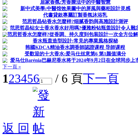
居家香氛:芳香療法中的中醫智慧
新中式美學:中醫馆效果圖中的屏風與藥柜設計灵感
代書貸款專屬訂製香氛沐浴乳
范思哲晶钻香水怎麼样?细腻香韵與高雅設計測评
范思哲晶钻女士香水香水好用嗎?優雅粉钻瓶盖設計令人難
范思哲香水怎麼样?從香調、持久度到包装設計一次全方位
香水瓶盖造型設計:常見的專業風格探秘
韩國KDCA精油香水調香師認證课程 导師课程
受歡迎的十大香水:爱马仕丝意第6 第1颜值满分
爱马仕Barénia巴赫尼香水将于2024年9月2日在全球同步上
下一頁 »
1
2
3
4
5
6
/ 6 頁
下一頁
返 回