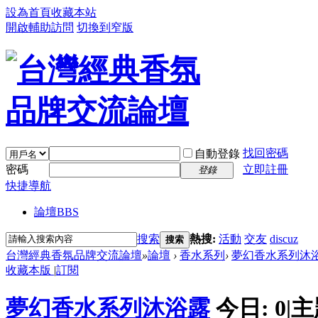
設為首頁
收藏本站
開啟輔助訪問
切換到窄版
找回密碼
自動登錄
密碼
立即註冊
登錄
快捷導航
論壇
BBS
搜索
熱搜:
活動
交友
discuz
搜索
台灣經典香氛品牌交流論壇
»
論壇
›
香水系列
›
夢幻香水系列沐
收藏本版
|
訂閱
夢幻香水系列沐浴露
今日:
0
|
主