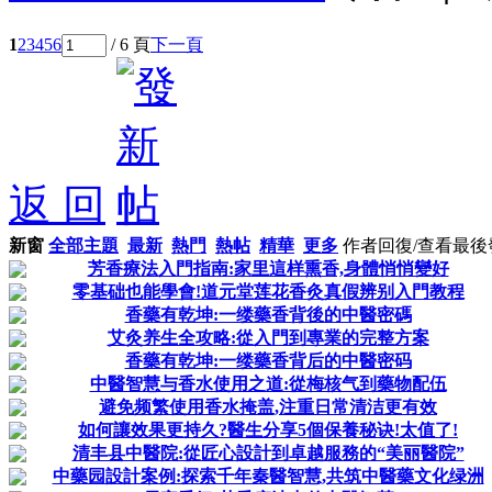
1
2
3
4
5
6
/ 6 頁
下一頁
返 回
新窗
全部主題
最新
熱門
熱帖
精華
更多
作者
回復/查看
最後
芳香療法入門指南:家里這样熏香,身體悄悄變好
零基础也能學會!道元堂莲花香灸真假辨别入門教程
香藥有乾坤:一缕藥香背後的中醫密碼
艾灸养生全攻略:從入門到專業的完整方案
香藥有乾坤:一缕藥香背后的中醫密码
中醫智慧与香水使用之道:從梅核气到藥物配伍
避免频繁使用香水掩盖,注重日常清洁更有效
如何讓效果更持久?醫生分享5個保養秘诀!太值了!
清丰县中醫院:從匠心設計到卓越服務的“美丽醫院”
中藥园設計案例:探索千年秦醫智慧,共筑中醫藥文化绿洲